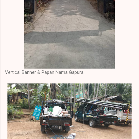
Vertical Banner & Papan Nama Gapura