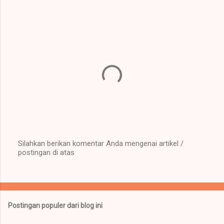
a
r
Silahkan berikan komentar Anda mengenai artikel /
postingan di atas
P
o
s
t
i
n
Postingan populer dari blog ini
g
K