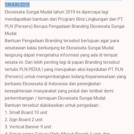
TAHUN 2019
Ekowisata Sungai Mudal tahun 2019 ini dipercaya lagi
mendapatkan bantuan dari Program Bina Lingkungan dari PT.
PLN (Persero) Berupa Pengadaan Branding Ekowisata Sungai
Mudal.
Bantuan Pengadaan Branding tersebut bertujuan agar para
wisatawan kalau berkunjung ke Ekowisata Sungai Mudal
langsung dapat mengetahui informasi yang ada di tempat
wisata ini. Dan lebih penting lagi di papan Branding tersebut
tertulis PLN PEDULI yang merupakan aksi kepedulian PT. PLN
(Persero) untuk mengembangkan bidang Kepariwisataan yang
berbasis Ekowisata di Indonesia dan peningkatan
kesejahteraan masyarakat yang peduli dan terlibat demi
perkembangan / kemajuan Ekowisata Sungai Mudal.
Bantuan tersebut dialokasikan untuk pengadaan :
1. Small Board 10 unit
2. Sign Board 2 unit
3. Vertical Banner 9 unit
4. Papan nama Gapura Pintu Masuk Bawah 1 unit, dan