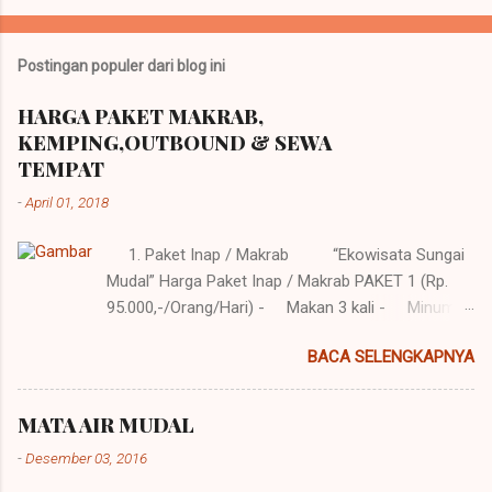
Postingan populer dari blog ini
HARGA PAKET MAKRAB,
KEMPING,OUTBOUND & SEWA
TEMPAT
-
April 01, 2018
1. Paket Inap / Makrab “Ekowisata Sungai
Mudal” Harga Paket Inap / Makrab PAKET 1 (Rp.
95.000,-/Orang/Hari) - Makan 3 kali - Minum
/Snack 2 kali - Free Air Mineral Galon Fasilitas : -
BACA SELENGKAPNYA
Rumah Limasan untuk inap - Sound System
Portable / Wireless Portable - Sudah
termasuk Tiket Masuk Ekowisata Sungai Mudal -
MATA AIR MUDAL
Lapangan & Api Unggun PAKET 2 (Rp.
-
Desember 03, 2016
80.000,-/Orang/Hari) - Makan 2 kali - Minum