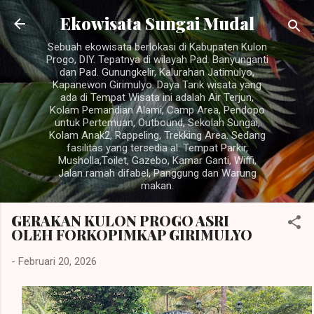
Langsung ke konten utama
Ekowisata Sungai Mudal
Sebuah ekowisata berlokasi di Kabupaten Kulon
Progo, DIY. Tepatnya di wilayah Pad. Banyunganti
dan Pad. Gunungkelir, Kalurahan Jatimulyo,
Kapanewon Girimulyo. Daya Tarik wisata yang
ada di Tempat Wisata ini adalah Air Terjun,
Kolam Pemandian Alami, Camp Area, Pendopo
untuk Pertemuan, Outbound, Sekolah Sungai,
Kolam Anak2, Rappeling, Trekking Area. Sedang
fasilitas yang tersedia al: Tempat Parkir,
Musholla,Toilet, Gazebo, Kamar Ganti, Wiffi,
Jalan ramah difabel, Panggung dan Warung
makan.
GERAKAN KULON PROGO ASRI
OLEH FORKOPIMKAP GIRIMULYO
-
Februari 20, 2026